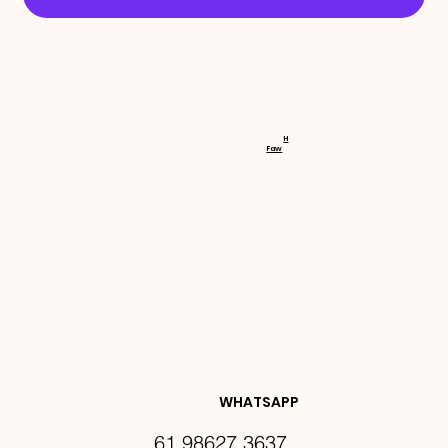
RECEBA 
H
Faw
NOVIDA
DES E 
WHATSAPP
61 98627 3637