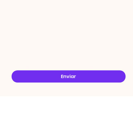
ÇÕES
Email
*
Sim, quero receber ofertas no e-mail.
*
Enviar