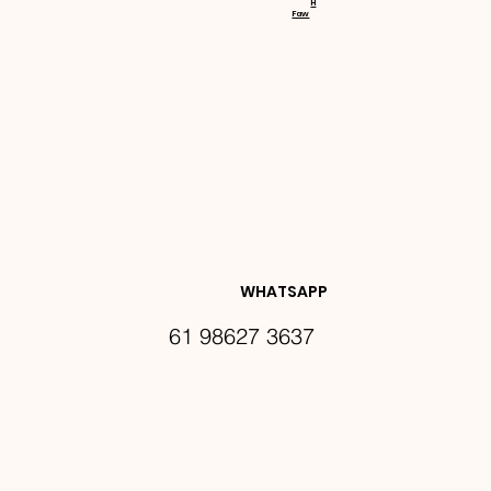
H
Faw
NOVIDA
DES E 
WHATSAPP
61 98627 3637
PROMO