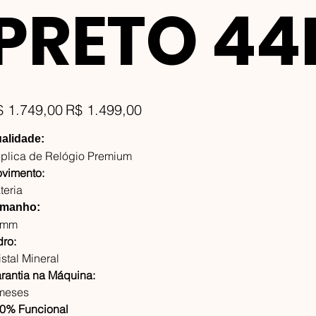
PRETO 4
ço
Preço
$ 1.749,00
R$ 1.499,00
inal
promocional
alidade:
plica de Relógio Premium
vimento:
teria
manho:
4mm
dro:
istal Mineral
rantia na Máquina:
meses
0% Funcional