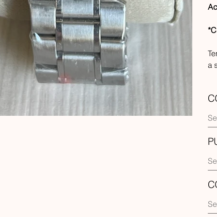
Ac
*C
Te
a 
C
P
C