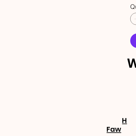
Q
W
ECEBA 
OVIDA
H
Faw