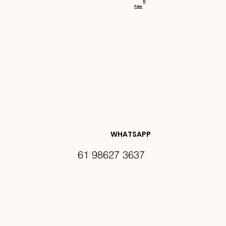
H
Faw
NOVIDA
DES E 
WHATSAPP
61 98627 3637
PROMO