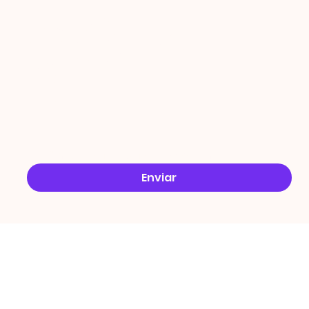
ÇÕES
Email
*
Sim, quero receber ofertas no e-mail.
*
Enviar