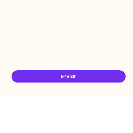
ÇÕES
Email
*
Sim, quero receber ofertas no e-mail.
*
Enviar