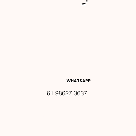
H
Faw
NOVIDA
DES E 
WHATSAPP
61 98627 3637
PROMO