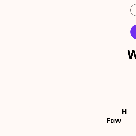
W
ECEBA 
OVIDA
H
Faw