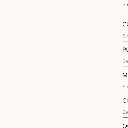
de
C
P
M
C
Q