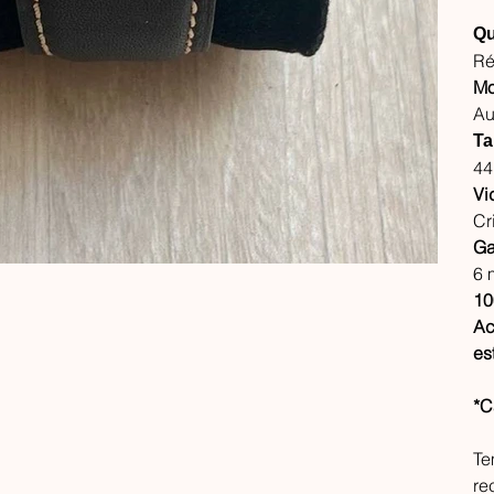
Qu
Ré
Mo
Au
Ta
4
Vi
Cri
Ga
6 
10
Ac
es
*C
Te
re