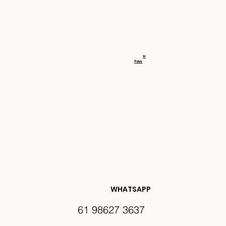
RECEBA 
H
Faw
NOVIDA
DES E 
WHATSAPP
61 98627 3637