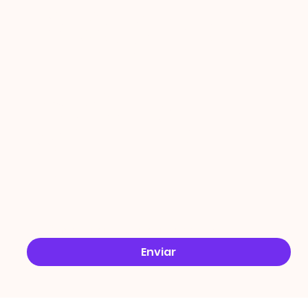
PROMO
ÇÕES
Email
*
Sim, quero receber ofertas no e-mail.
*
Enviar