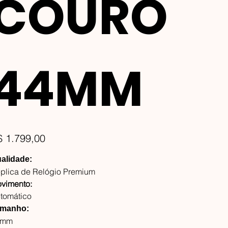
COURO
44MM
ço
$ 1.799,00
alidade:
plica de Relógio Premium
vimento:
tomático
manho:
4mm