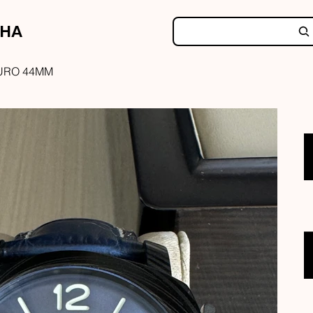
NHA
URO 44MM