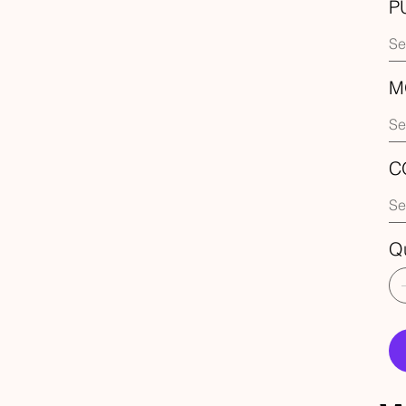
P
M
C
Q