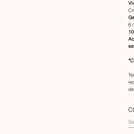
Vi
Cri
Ga
6 
10
Ac
es
*C
Te
re
de
C