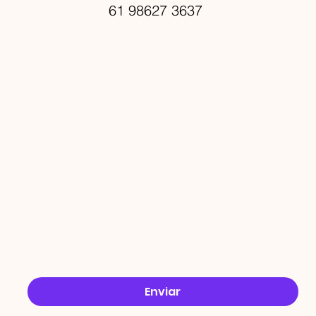
61 98627 3637
PROMO
ÇÕES
Email
*
Sim, quero receber ofertas no e-mail.
*
Enviar