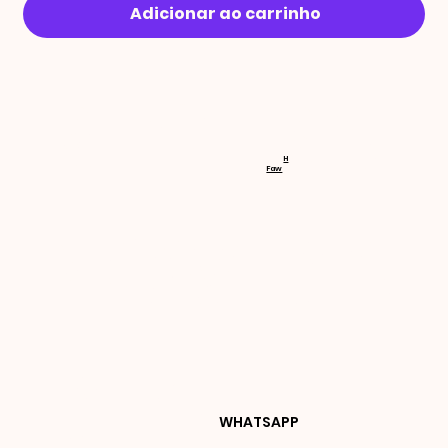
Adicionar ao carrinho
RECEBA 
H
Faw
NOVIDA
DES E 
WHATSAPP