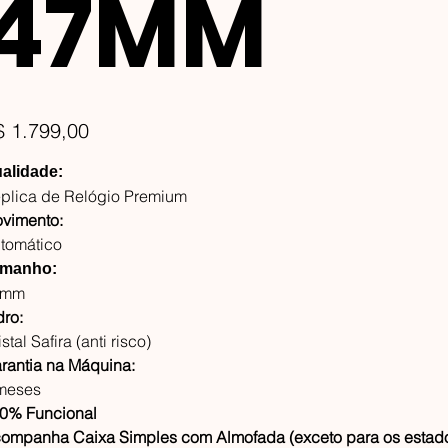
47MM
ço
$ 1.799,00
alidade:
plica de Relógio Premium
vimento:
tomático
manho:
7mm
dro:
stal Safira (anti risco)
rantia na Máquina:
meses
0% Funcional
ompanha Caixa Simples com Almofada (exceto para os estado