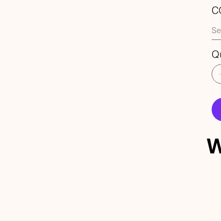
C
Q
W
ECEBA 