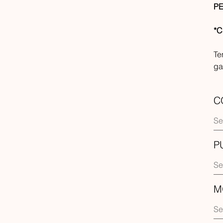
PE
*C
Te
ga
C
P
M