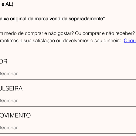
 e AL)
aixa original da marca vendida separadamente*
m medo de comprar e não gostar? Ou comprar e não receber? F
rantimos a sua satisfação ou devolvemos o seu dinheiro.
Cliqu
OR
ULSEIRA
OVIMENTO