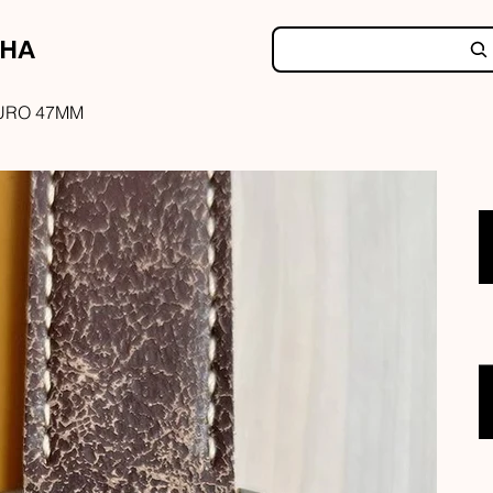
NHA
URO 47MM