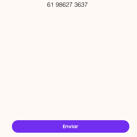
61 98627 3637
PROMO
ÇÕES
Email
*
Sim, quero receber ofertas no e-mail.
*
Enviar