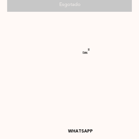
Esgotado
RECEBA 
H
Faw
NOVIDA
DES E 
WHATSAPP