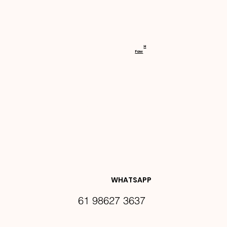
RECEBA 
H
Faw
NOVIDA
DES E 
WHATSAPP
61 98627 3637