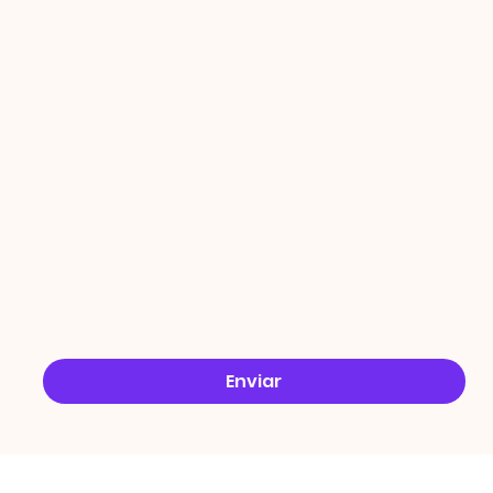
PROMO
ÇÕES
Email
*
Sim, quero receber ofertas no e-mail.
*
Enviar