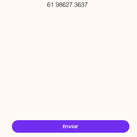
61 98627 3637
PROMO
ÇÕES
Email
*
Sim, quero receber ofertas no e-mail.
*
Enviar