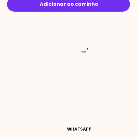
Adicionar ao carrinho
RECEBA 
H
Faw
NOVIDA
DES E 
WHATSAPP