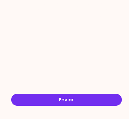
PROMO
ÇÕES
Email
*
Sim, quero receber ofertas no e-mail.
*
Enviar