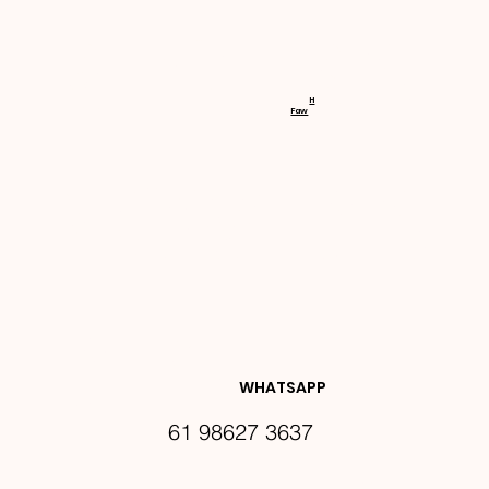
RECEBA 
H
Faw
NOVIDA
DES E 
WHATSAPP
61 98627 3637