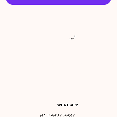
RECEBA 
H
Faw
NOVIDA
DES E 
WHATSAPP
61 98627 3637