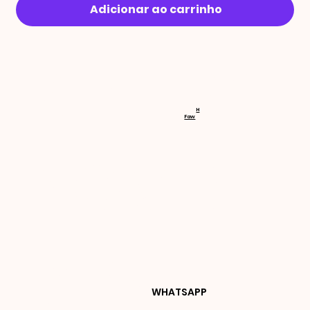
Adicionar ao carrinho
RECEBA 
H
Faw
NOVIDA
DES E 
WHATSAPP