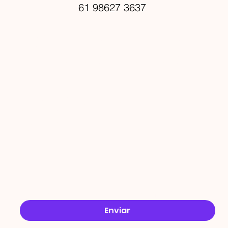
61 98627 3637
PROMO
ÇÕES
Email
*
Sim, quero receber ofertas no e-mail.
*
Enviar