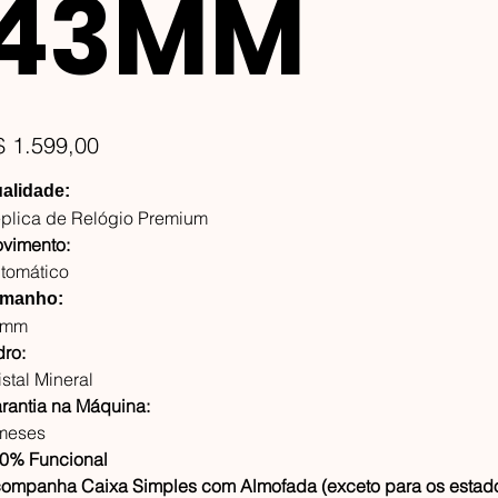
43MM
ço
$ 1.599,00
alidade:
plica de Relógio Premium
vimento:
tomático
manho:
3mm
dro:
istal Mineral
rantia na Máquina:
meses
0% Funcional
ompanha Caixa Simples com Almofada (exceto para os estado