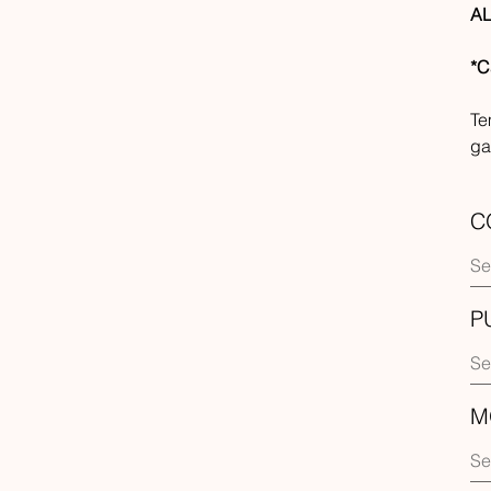
AL
*C
Te
ga
C
P
M