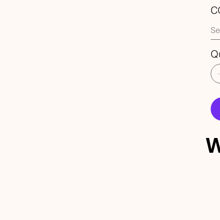
C
Q
W
ECEBA 