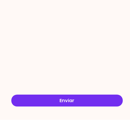
PROMO
ÇÕES
Email
*
Sim, quero receber ofertas no e-mail.
*
Enviar