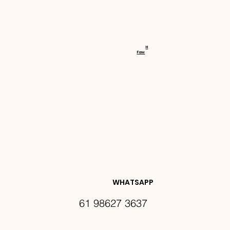
RECEBA 
H
Faw
NOVIDA
DES E 
WHATSAPP
61 98627 3637