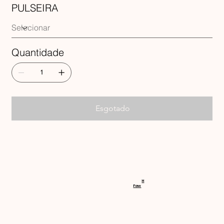
PULSEIRA
Quantidade
Esgotado
RECEBA 
H
Faw