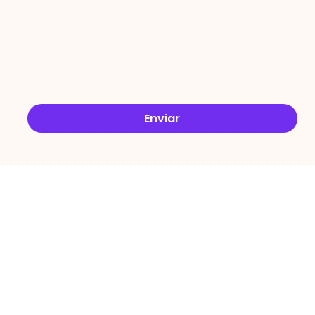
Email
*
Sim, quero receber ofertas no e-mail.
*
Enviar