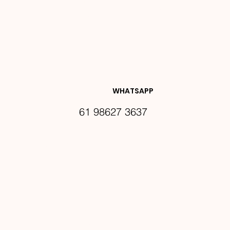
NOVIDA
DES E 
WHATSAPP
61 98627 3637
PROMO
ÇÕES