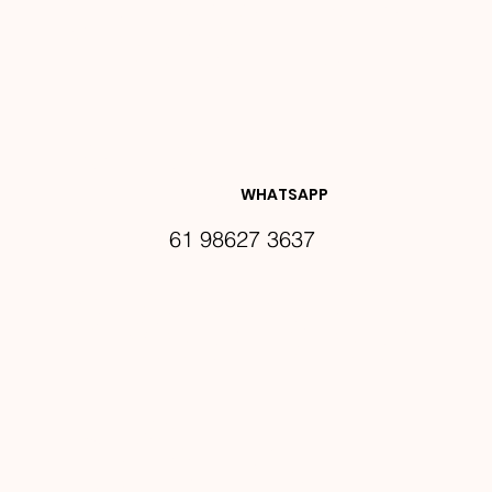
NOVIDA
DES E 
WHATSAPP
61 98627 3637
PROMO
ÇÕES