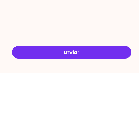
Email
*
Sim, quero receber ofertas no e-mail.
*
Enviar