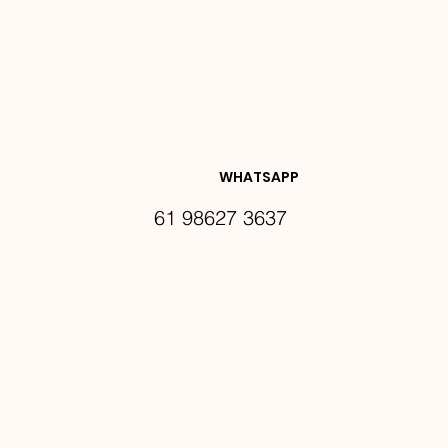
NOVIDA
DES E 
WHATSAPP
61 98627 3637
PROMO
ÇÕES