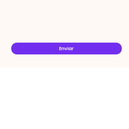
Email
*
Sim, quero receber ofertas no e-mail.
*
Enviar