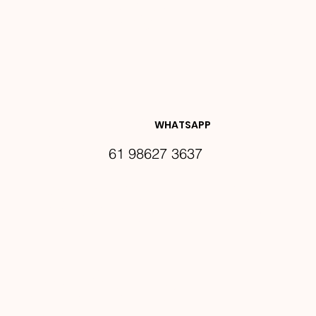
NOVIDA
DES E 
WHATSAPP
61 98627 3637
PROMO
ÇÕES