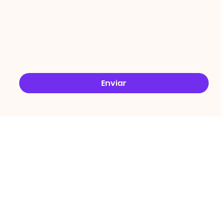
Email
*
Sim, quero receber ofertas no e-mail.
*
Enviar