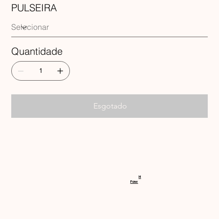
PULSEIRA
Quantidade
Esgotado
RECEBA 
H
Faw