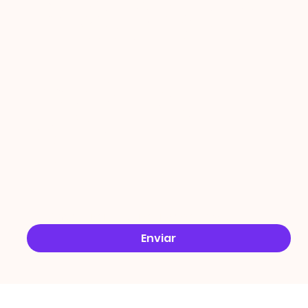
PROMO
ÇÕES
Email
*
Sim, quero receber ofertas no e-mail.
*
Enviar