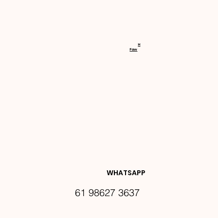
RECEBA 
H
Faw
NOVIDA
DES E 
WHATSAPP
61 98627 3637