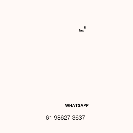
RECEBA 
H
Faw
NOVIDA
DES E 
WHATSAPP
61 98627 3637