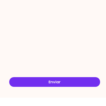
PROMO
ÇÕES
Email
*
Sim, quero receber ofertas no e-mail.
*
Enviar