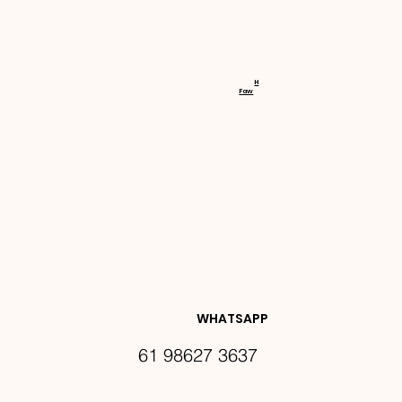
RECEBA 
H
Faw
NOVIDA
DES E 
WHATSAPP
61 98627 3637