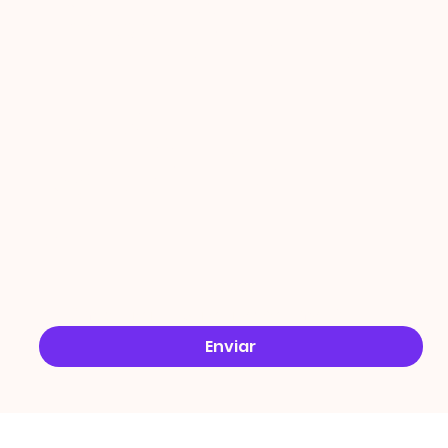
PROMO
ÇÕES
Email
*
Sim, quero receber ofertas no e-mail.
*
Enviar