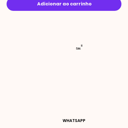
Adicionar ao carrinho
RECEBA 
H
Faw
NOVIDA
DES E 
WHATSAPP