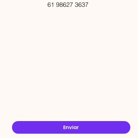
61 98627 3637
PROMO
ÇÕES
Email
*
Sim, quero receber ofertas no e-mail.
*
Enviar