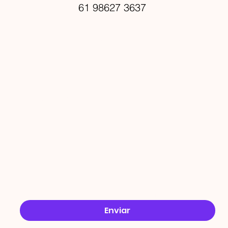
61 98627 3637
PROMO
ÇÕES
Email
*
Sim, quero receber ofertas no e-mail.
*
Enviar