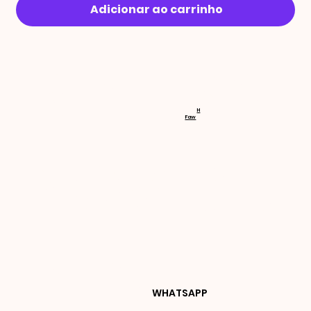
Adicionar ao carrinho
RECEBA 
H
Faw
NOVIDA
DES E 
WHATSAPP