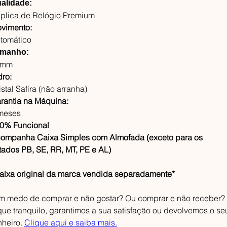
alidade:
plica de Relógio Premium
vimento:
tomático
manho:
6mm
dro:
istal Safira (não arranha)
rantia na Máquina:
meses
0% Funcional
ompanha Caixa Simples com Almofada (exceto para os
tados PB, SE, RR, MT, PE e AL)
aixa original da marca vendida separadamente*
m medo de comprar e não gostar? Ou comprar e não receber?
que tranquilo, garantimos a sua satisfação ou devolvemos o se
nheiro.
Clique aqui e saiba mais.