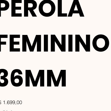
PEROLA
FEMININO
36MM
ço
$ 1.699,00