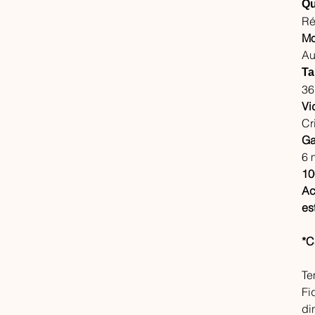
Qu
Ré
Mo
Au
Ta
3
Vi
Cr
Ga
6 
10
Ac
es
*C
Te
Fi
di