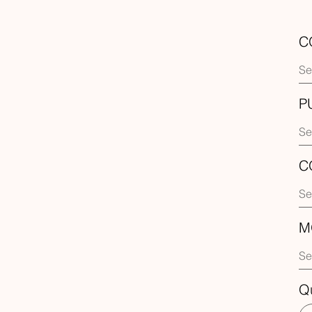
C
P
C
M
Q