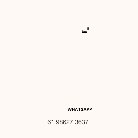
RECEBA 
H
Faw
NOVIDA
DES E 
WHATSAPP
61 98627 3637