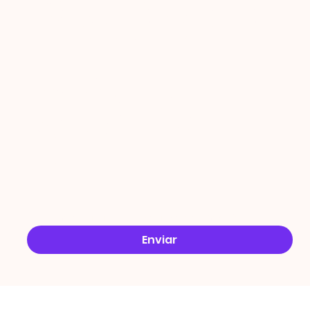
PROMO
ÇÕES
Email
*
Sim, quero receber ofertas no e-mail.
*
Enviar