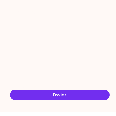
PROMO
ÇÕES
Email
*
Sim, quero receber ofertas no e-mail.
*
Enviar