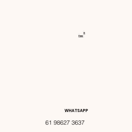
RECEBA 
H
Faw
NOVIDA
DES E 
WHATSAPP
61 98627 3637