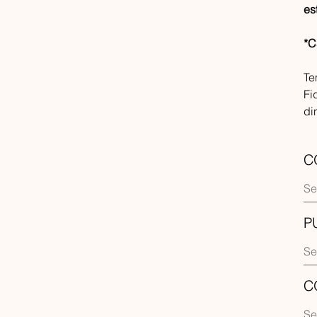
es
*C
Te
Fi
di
C
P
C