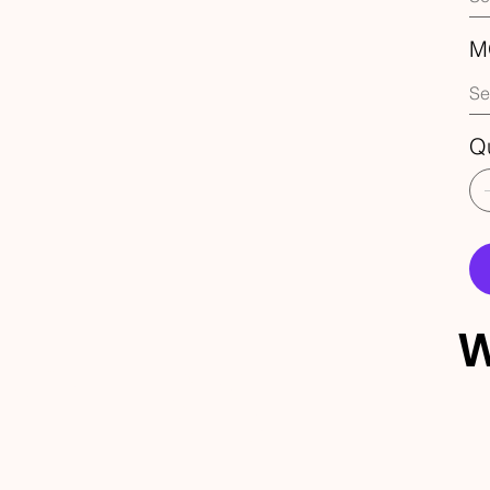
M
Q
W
ECEBA 