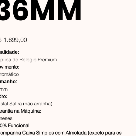
36MM
ço
$ 1.699,00
alidade:
plica de Relógio Premium
vimento:
tomático
manho:
6mm
dro:
istal Safira (não arranha)
rantia na Máquina:
meses
0% Funcional
ompanha Caixa Simples com Almofada (exceto para os