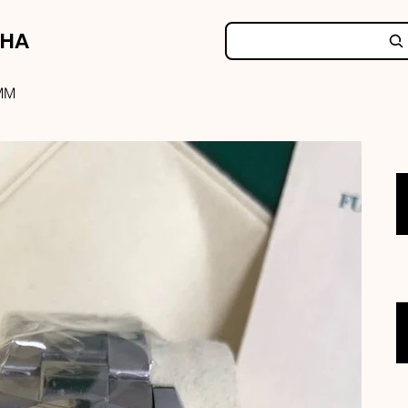
NHA
MM