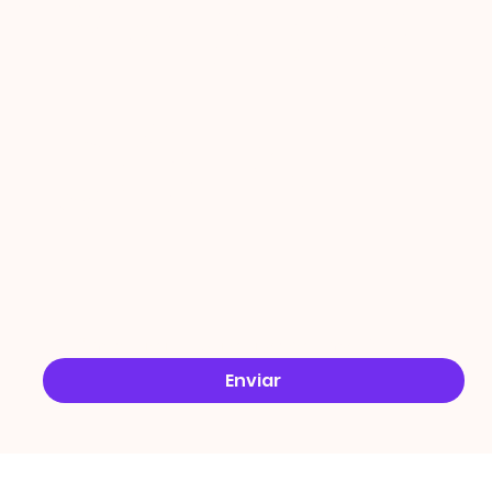
PROMO
ÇÕES
Email
*
Sim, quero receber ofertas no e-mail.
*
Enviar