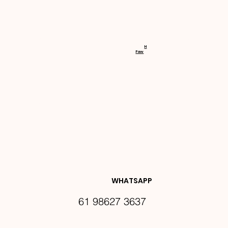
RECEBA 
H
Faw
NOVIDA
DES E 
WHATSAPP
61 98627 3637