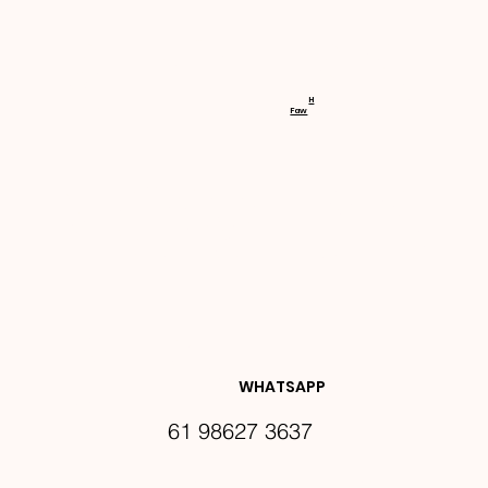
RECEBA 
H
Faw
NOVIDA
DES E 
WHATSAPP
61 98627 3637