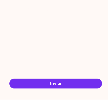
PROMO
ÇÕES
Email
*
Sim, quero receber ofertas no e-mail.
*
Enviar