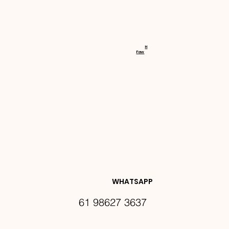
RECEBA 
H
Faw
NOVIDA
DES E 
WHATSAPP
61 98627 3637