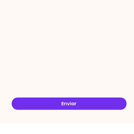
PROMO
ÇÕES
Email
*
Sim, quero receber ofertas no e-mail.
*
Enviar