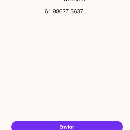
61 98627 3637
PROMO
ÇÕES
Email
*
Sim, quero receber ofertas no e-mail.
*
Enviar