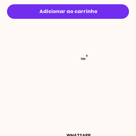
Adicionar ao carrinho
RECEBA 
H
Faw
NOVIDA
DES E 
WHATSAPP