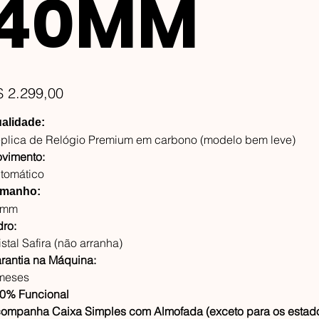
40MM
ço
$ 2.299,00
alidade:
plica de Relógio Premium em carbono (modelo bem leve)
vimento:
tomático
manho:
0mm
dro:
istal Safira (não arranha)
rantia na Máquina:
meses
0% Funcional
ompanha Caixa Simples com Almofada (exceto para os estad