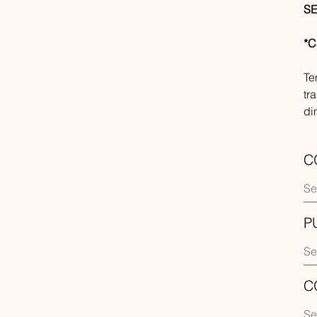
SE
*C
Te
tr
di
C
P
C