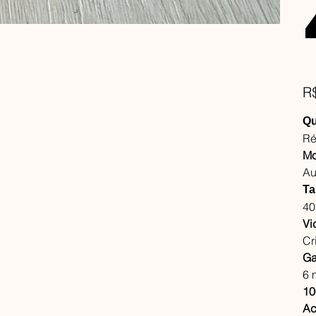
Pre
R
Qu
Ré
Mo
Au
Ta
4
Vi
Cr
Ga
6 
10
Ac