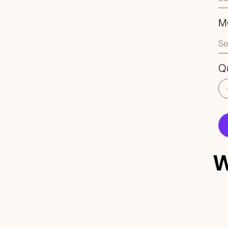
M
Q
W
ECEBA 