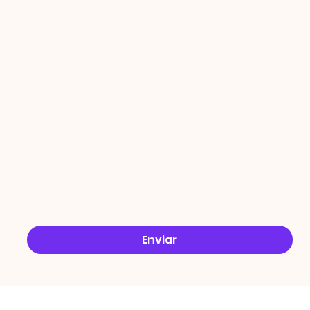
PROMO
ÇÕES
Email
*
Sim, quero receber ofertas no e-mail.
*
Enviar