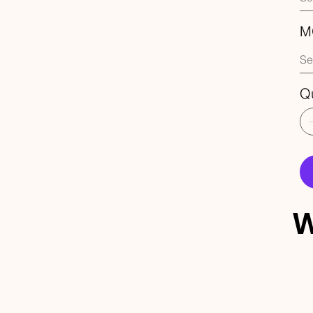
M
Q
W
ECEBA 