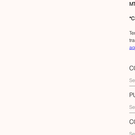
MT
*C
Te
tr
aq
C
P
C