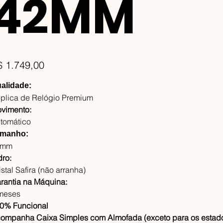
42MM
ço
$ 1.749,00
alidade:
plica de Relógio Premium
vimento:
tomático
manho:
2mm
dro:
istal Safira (não arranha)
rantia na Máquina:
meses
0% Funcional
ompanha Caixa Simples com Almofada (exceto para os estado