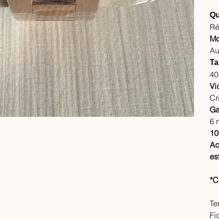
Qu
Ré
Mo
Au
Ta
4
Vi
Cr
Ga
6 
10
Ac
es
*C
Te
Fi