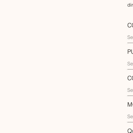
di
C
P
C
M
Q