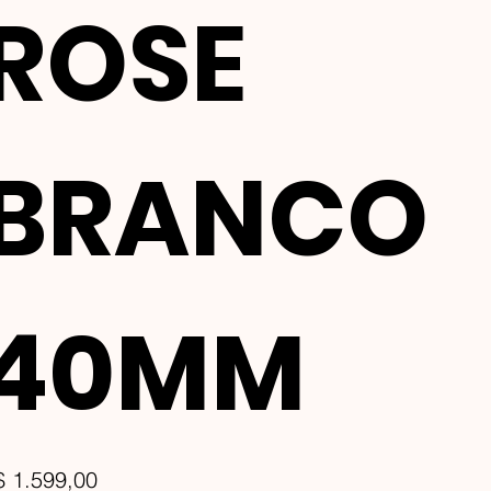
ROSE
BRANCO
40MM
ço
$ 1.599,00