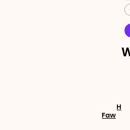
W
ECEBA 
OVIDA
H
Faw