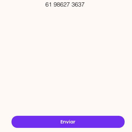
61 98627 3637
PROMO
ÇÕES
Email
*
Sim, quero receber ofertas no e-mail.
*
Enviar