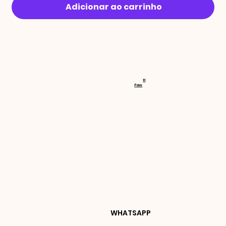
Adicionar ao carrinho
RECEBA 
H
Faw
NOVIDA
DES E 
WHATSAPP