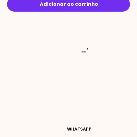
Adicionar ao carrinho
RECEBA 
H
Faw
NOVIDA
DES E 
WHATSAPP