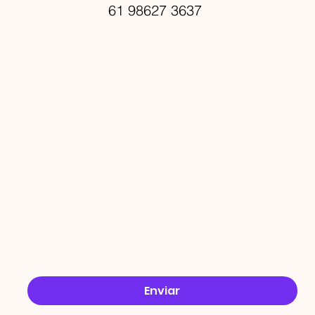
61 98627 3637
PROMO
ÇÕES
Email
*
Sim, quero receber ofertas no e-mail.
*
Enviar