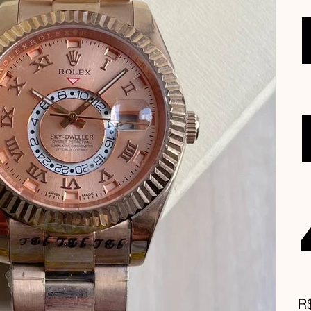
Pre
R