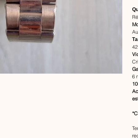
Qu
Ré
Mo
Au
Ta
4
Vi
Cr
Ga
6 
10
Ac
es
*C
Te
re