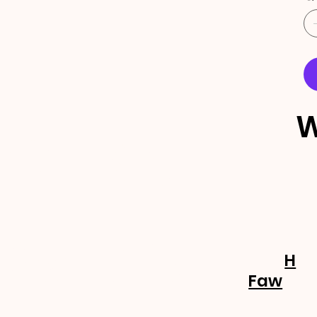
W
ECEBA 
OVIDA
H
Faw