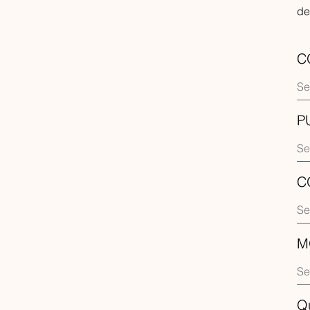
de
C
P
C
M
Q