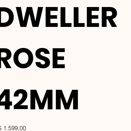
DWELLER
ROSE
42MM
ço
$ 1.599,00