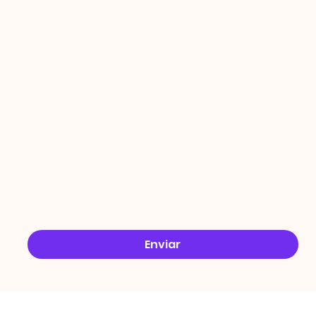
PROMO
ÇÕES
Email
*
Sim, quero receber ofertas no e-mail.
*
Enviar