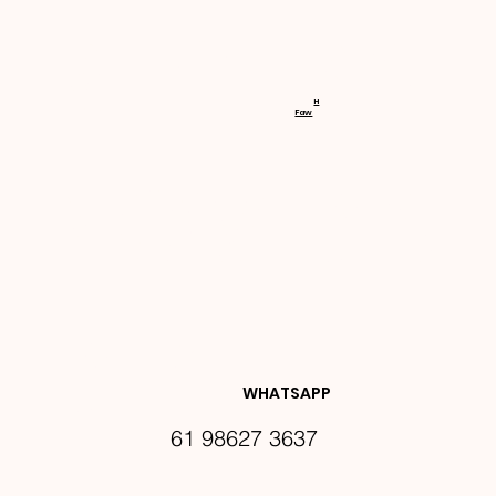
RECEBA 
H
Faw
NOVIDA
DES E 
WHATSAPP
61 98627 3637