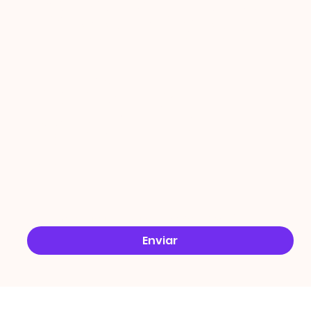
PROMO
ÇÕES
Email
*
Sim, quero receber ofertas no e-mail.
*
Enviar