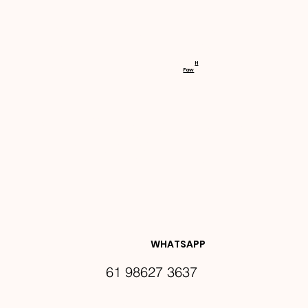
RECEBA 
H
Faw
NOVIDA
DES E 
WHATSAPP
61 98627 3637