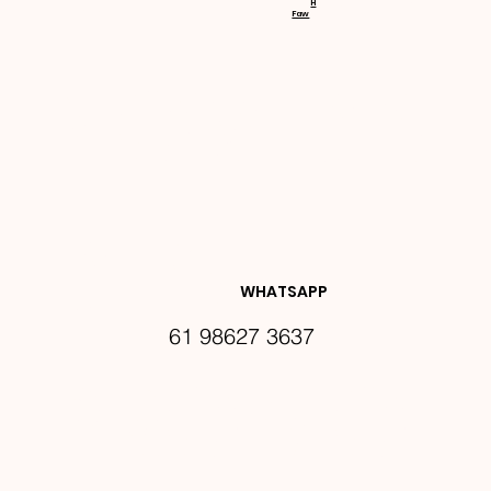
H
Faw
NOVIDA
DES E 
WHATSAPP
61 98627 3637
PROMO