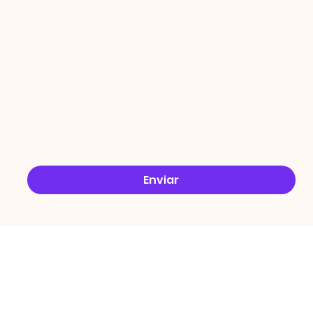
ÇÕES
Email
*
Sim, quero receber ofertas no e-mail.
*
Enviar