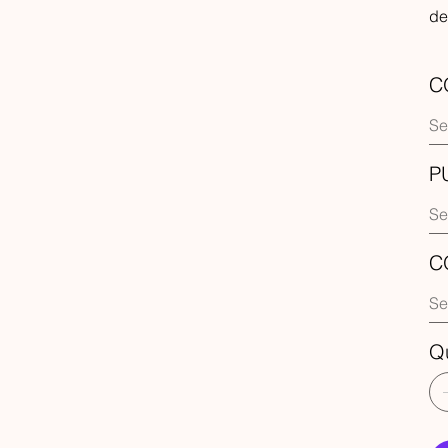
de
C
P
C
Q