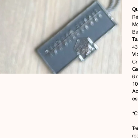
Qu
Ré
Mo
Ba
Ta
4
Vi
Cr
Ga
6 
10
Ac
es
*C
Te
re