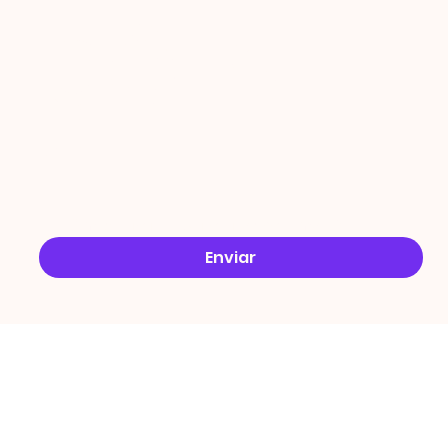
ÇÕES
Email
*
Sim, quero receber ofertas no e-mail.
*
Enviar