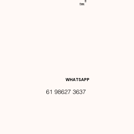
H
Faw
NOVIDA
DES E 
WHATSAPP
61 98627 3637
PROMO