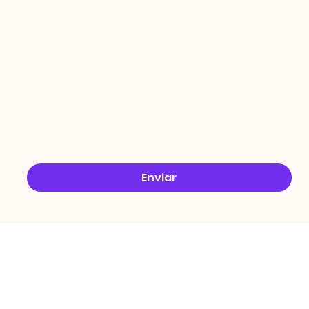
ÇÕES
Email
*
Sim, quero receber ofertas no e-mail.
*
Enviar