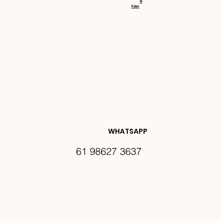
H
Faw
NOVIDA
DES E 
WHATSAPP
61 98627 3637
PROMO