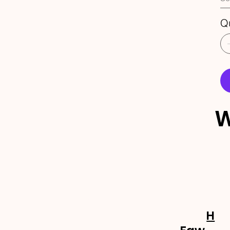
Q
W
ECEBA 
OVIDA
H