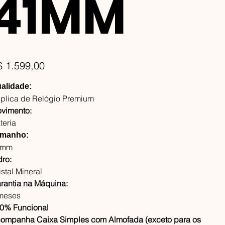
41MM
ço
$ 1.599,00
alidade:
plica de Relógio Premium
vimento:
teria
manho:
1mm
dro:
istal Mineral
rantia na Máquina:
meses
0% Funcional
ompanha Caixa Simples com Almofada (exceto para os