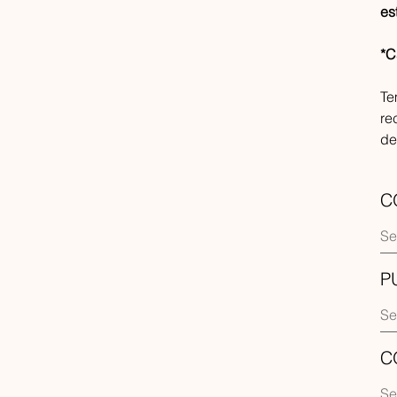
es
*C
Te
re
de
C
P
C