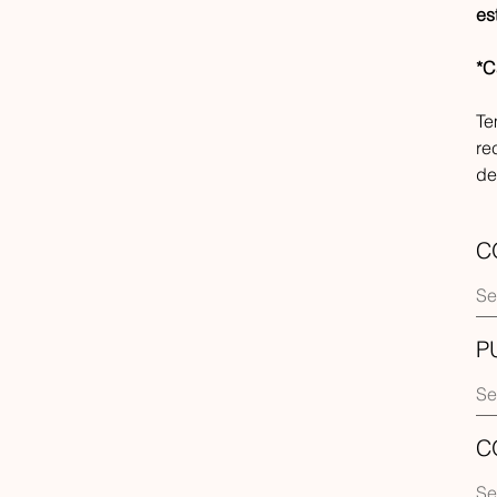
es
*C
Te
re
de
C
P
C