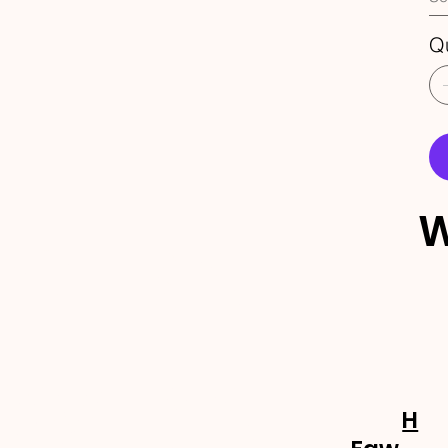
Q
W
ECEBA 
OVIDA
H