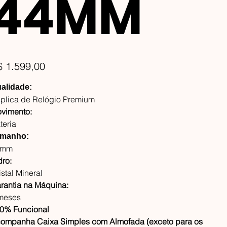
44MM
ço
$ 1.599,00
alidade:
plica de Relógio Premium
vimento:
teria
manho:
4mm
dro:
istal Mineral
rantia na Máquina:
meses
0% Funcional
ompanha Caixa Simples com Almofada (exceto para os