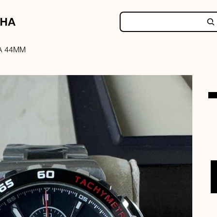
NHA
A 44MM